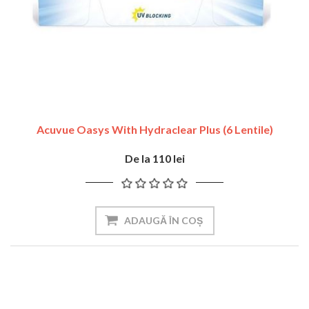
Acuvue Oasys With Hydraclear Plus (6 Lentile)
De la 110 lei
ADAUGĂ ÎN COȘ