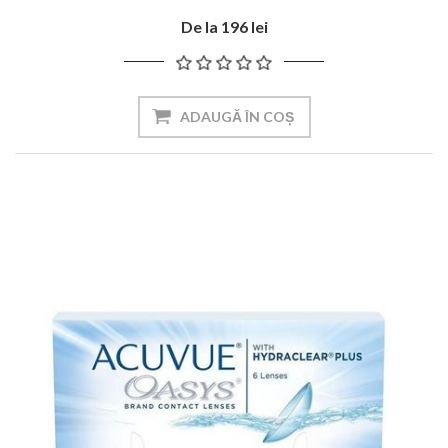
De la 196 lei
ADAUGĂ ÎN COȘ