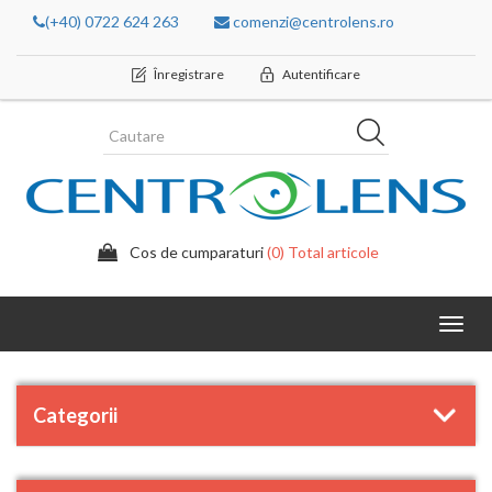
(+40) 0722 624 263
comenzi@centrolens.ro
Înregistrare
Autentificare
Cos de cumparaturi
(0) Total articole
Toggl
navig
Categorii