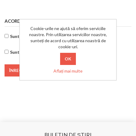
ACORDUL UTILIZATORULUI
Cookie-urile ne ajută să oferim serviciile
noastre. Prin utilizarea serviciilor noastre,
Sunt de acord cu Politica de Confidențialitate
sunteți de acord cu utilizarea noastră de
cookie-uri.
Sunt de acord cu politica de prelucrare a datelor
ÎNREGISTRARE
Aflați mai multe
BULETIN DE ŞTIRI