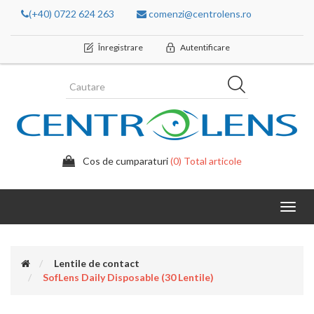
(+40) 0722 624 263
comenzi@centrolens.ro
Înregistrare
Autentificare
Cos de cumparaturi
(0) Total articole
Toggl
navig
Lentile de contact
SofLens Daily Disposable (30 Lentile)