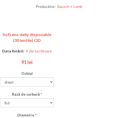
Producător:
Bausch + Lomb
SofLens daily disposable
(30 lentile) OD
Data livrării:
4 zile lucrătoare
91 lei
Ochiul
Rază de curbură
*
Diametru
*