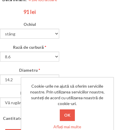
91 lei
Ochiul
Rază de curbură
*
Diametru
*
Cookie-urile ne ajută să oferim serviciile
noastre. Prin utilizarea serviciilor noastre,
Dioptrie
*
sunteți de acord cu utilizarea noastră de
cookie-uri.
Cantitate:
Aflați mai multe