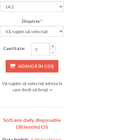
Dioptrie
*
Cantitate:
ADAUGĂ ÎN COȘ
Vă rugăm să selectați adresa la
care doriți să livrați
SofLens daily disposable
(30 lentile) OS
Data livrării:
4 zile lucrătoare