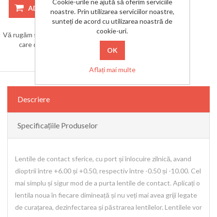
Cookie-urile ne ajută să oferim serviciile
ADAUGĂ ÎN COȘ
noastre. Prin utilizarea serviciilor noastre,
sunteți de acord cu utilizarea noastră de
cookie-uri.
Vă rugăm să selectați adresa la
care doriți să livrați
Aflați mai multe
Descriere
Specificațiile Produselor
Lentile de contact sferice, cu port și înlocuire zilnică, avand
dioptrii între +6.00 și +0.50, respectiv între -0.50 și -10.00. Cel
mai simplu și sigur mod de a purta lentile de contact. Aplicați o
lentila noua în fiecare dimineață și nu veți mai avea griji legate
de curațarea, dezinfectarea și păstrarea lentilelor. Lentilele vor