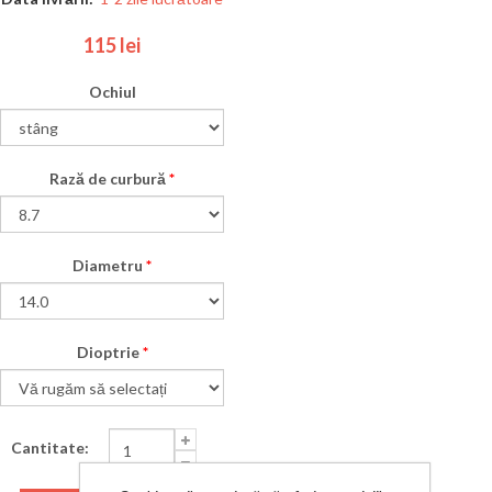
115 lei
Ochiul
Rază de curbură
*
Diametru
*
Dioptrie
*
Cantitate: