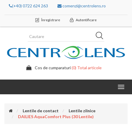
(+40) 0722 624 263
comenzi@centrolens.ro
Înregistrare
Autentificare
Cos de cumparaturi
(0) Total articole
Toggl
navig
Lentile de contact
Lentile zilnice
DAILIES AquaComfort Plus (30 Lentile)