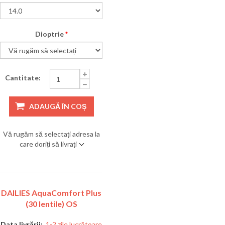
Dioptrie
*
Cantitate:
ADAUGĂ ÎN COȘ
Vă rugăm să selectați adresa la
care doriți să livrați
DAILIES AquaComfort Plus
(30 lentile) OS
Data livrării:
1-2 zile lucrătoare