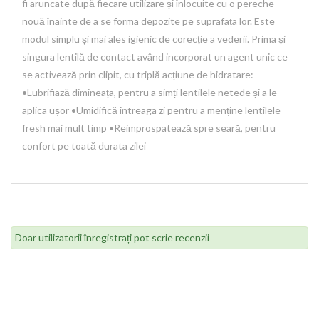
fi aruncate după fiecare utilizare și înlocuite cu o pereche
nouă înainte de a se forma depozite pe suprafața lor. Este
modul simplu și mai ales igienic de corecție a vederii. Prima și
singura lentilă de contact având incorporat un agent unic ce
se activează prin clipit, cu triplă acțiune de hidratare:
•Lubrifiază dimineața, pentru a simți lentilele netede și a le
aplica ușor •Umidifică întreaga zi pentru a menține lentilele
fresh mai mult timp •Reimprospatează spre seară, pentru
confort pe toată durata zilei
Doar utilizatorii înregistrați pot scrie recenzii